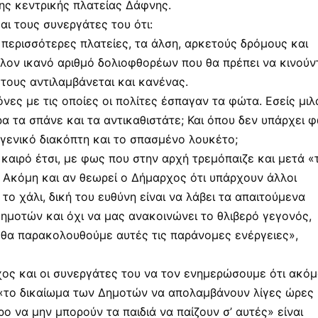
ης κεντρικής πλατείας Δάφνης.
αι τους συνεργάτες του ότι:
ς περισσότερες πλατείες, τα άλση, αρκετούς δρόμους και
λον ικανό αριθμό δολιοφθορέων που θα πρέπει να κινούν
 τους αντιλαμβάνεται και κανένας.
νες με τις οποίες οι πολίτες έσπαγαν τα φώτα. Εσείς μιλ
α τα σπάνε και τα αντικαθιστάτε; Και όπου δεν υπάρχει 
γενικό διακόπτη και το σπασμένο λουκέτο;
καιρό έτσι, με φως που στην αρχή τρεμόπαιζε και μετά «
. Ακόμη και αν θεωρεί ο Δήμαρχος ότι υπάρχουν άλλοι
 το χάλι, δική του ευθύνη είναι να λάβει τα απαιτούμενα
δημοτών και όχι να μας ανακοινώνει το θλιβερό γεγονός,
«θα παρακολουθούμε αυτές τις παράνομες ενέργειες»,
χος και οι συνεργάτες του να τον ενημερώσουμε ότι ακό
η «το δικαίωμα των Δημοτών να απολαμβάνουν λίγες ώρες
ρο να μην μπορούν τα παιδιά να παίζουν σ’ αυτές» είναι