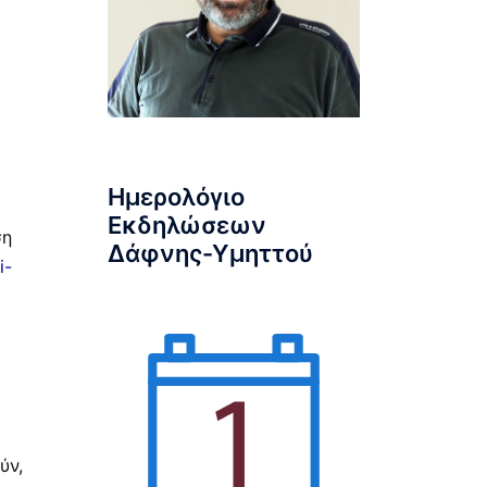
Ημερολόγιο
Εκδηλώσεων
ση
Δάφνης-Υμηττού
i-
ύν,