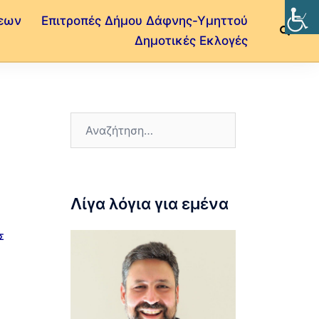
εων
Επιτροπές Δήμου Δάφνης-Υμηττού
Δημοτικές Εκλογές
Λίγα λόγια για εμένα
Σ