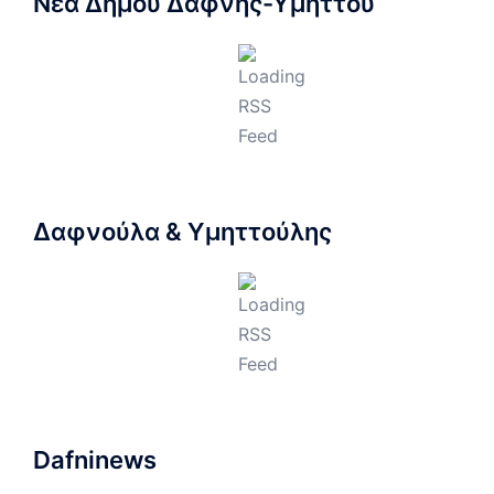
Νέα Δήμου Δάφνης-Υμηττού
Δαφνούλα & Υμηττούλης
Dafninews