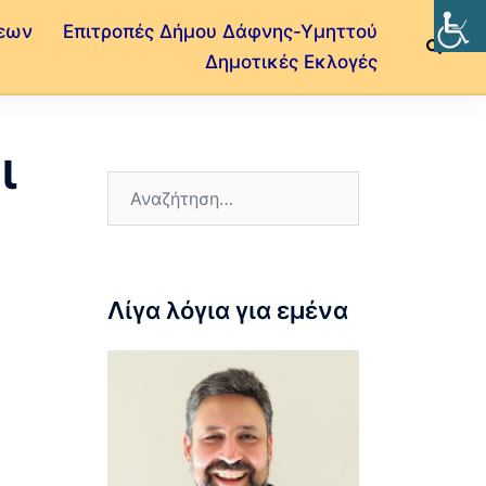
εων
Επιτροπές Δήμου Δάφνης-Υμηττού
Δημοτικές Εκλογές
ι
Λίγα λόγια για εμένα