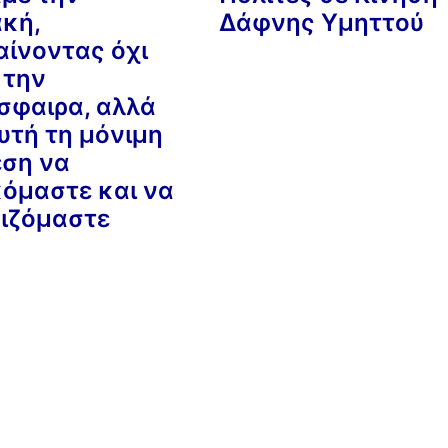
ακή,
Δάφνης Υμηττού
αίνοντας όχι
 την
σφαιρα, αλλά
υτή τη μόνιμη
εση να
κόμαστε και να
ιζόμαστε