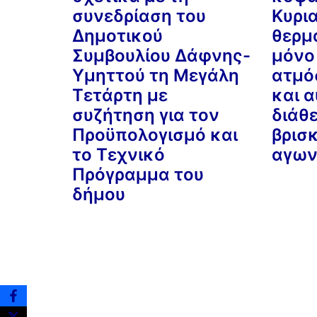
συνεδρίαση του
Κυρι
Δημοτικού
θερμ
Συμβουλίου Δάφνης-
μόνο
Υμηττού τη Μεγάλη
ατμό
Τετάρτη με
και α
συζήτηση για τον
διάθ
Προϋπολογισμό και
βρισ
το Τεχνικό
αγων
Πρόγραμμα του
δήμου