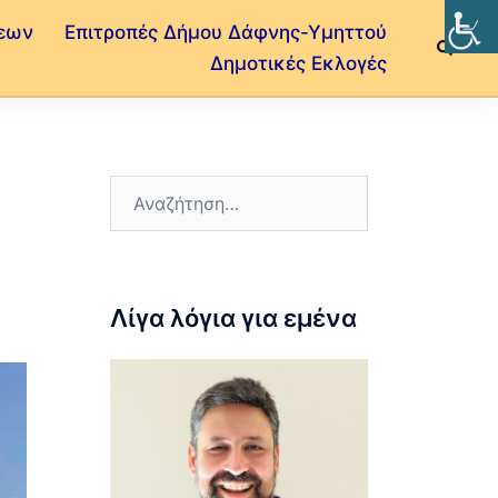
εων
Επιτροπές Δήμου Δάφνης-Υμηττού
Δημοτικές Εκλογές
Λίγα λόγια για εμένα