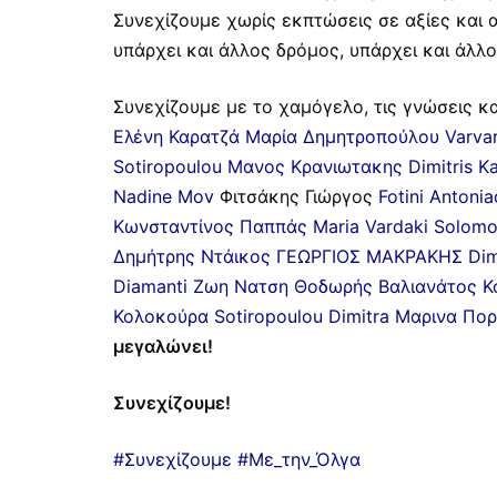
Συνεχίζουμε χωρίς εκπτώσεις σε αξίες και 
υπάρχει και άλλος δρόμος, υπάρχει και άλλο
Συνεχίζουμε με το χαμόγελο, τις γνώσεις κ
Ελένη Καρατζά
Μαρία Δημητροπούλου
Varva
Sotiropoulou
Μανος Κρανιωτακης
Dimitris Ka
Nadine Mov
Φιτσάκης Γιώργος
Fotini Antonia
Κωνσταντίνος Παππάς
Maria Vardaki
Solomo
Δημήτρης Ντάικος
ΓΕΩΡΓΙΟΣ ΜΑΚΡΑΚΗΣ
Dim
Diamanti
Ζωη Νατση
Θοδωρής Βαλιανάτος
K
Κολοκούρα
Sotiropoulou Dimitra
Μαρινα Πορ
μεγαλώνει!
Συνεχίζουμε!
#Συνεχίζουμε
#Με_την_Όλγα