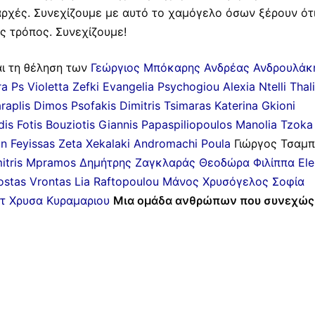
αρχές. Συνεχίζουμε με αυτό το χαμόγελο όσων ξέρουν ότ
ς τρόπος. Συνεχίζουμε!
αι τη θέληση των
Γεώργιος Μπόκαρης
Ανδρέας Ανδρουλάκ
ra Ps
Violetta Zefki
Evangelia Psychogiou
Alexia Ntelli
Thal
raplis
Dimos Psofakis
Dimitris Tsimaras
Katerina Gkioni
dis
Fotis Bouziotis
Giannis Papaspiliopoulos
Manolia Tzoka
n Feyissas
Zeta Xekalaki
Andromachi Poula
Γιώργος Τσαμ
itris Mpramos
Δημήτρης Ζαγκλαράς
Θεοδώρα Φιλίππα
Ele
ostas Vrontas
Lia Raftopoulou
Μάνος Χρυσόγελος
Σοφία
τ
Χρυσα Κυραμαριου
Μια ομάδα ανθρώπων που συνεχώς