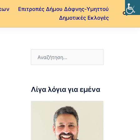
εων
Επιτροπές Δήμου Δάφνης-Υμηττού
Δημοτικές Εκλογές
Λίγα λόγια για εμένα