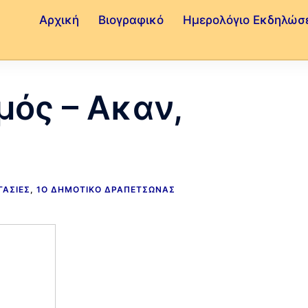
Αρχική
Βιογραφικό
Ημερολόγιο Εκδηλώσ
μός – Ακαν,
ΓΑΣΊΕΣ
,
1Ο ΔΗΜΟΤΙΚΌ ΔΡΑΠΕΤΣΏΝΑΣ