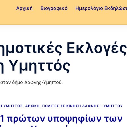
Αρχική
Βιογραφικό
Ημερολόγιο Εκδηλώσ
ημοτικές Εκλογέ
η Υμηττός
9 στον δήμο Δάφνης-Υμηττού.
ΝΗ ΥΜΗΤΤΌΣ
,
ΑΡΧΙΚΉ
,
ΠΟΛΊΤΕΣ ΣΕ ΚΊΝΗΣΗ ΔΆΦΝΗΣ - ΥΜΗΤΤΟΎ
+1 πρώτων υποψηφίων των