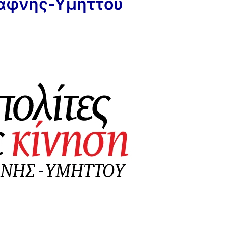
Δάφνης-Υμηττού