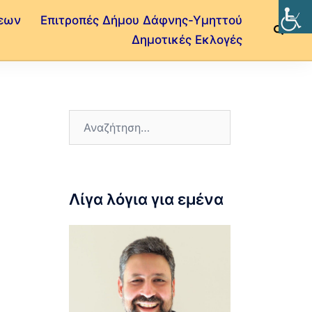
εων
Επιτροπές Δήμου Δάφνης-Υμηττού
Δημοτικές Εκλογές
ς
Λίγα λόγια για εμένα